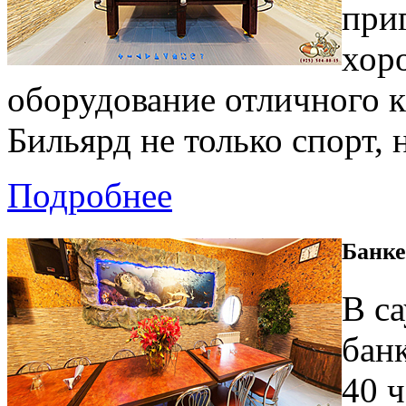
при
хор
оборудование отличного ка
Бильярд не только спорт,
Подробнее
Банке
В с
бан
40 