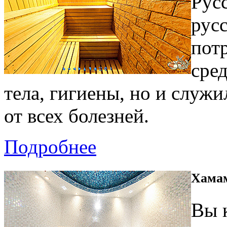
Русс
рус
потр
сре
тела, гигиены, но и служ
от всех болезней.
Подробнее
Хама
Вы 