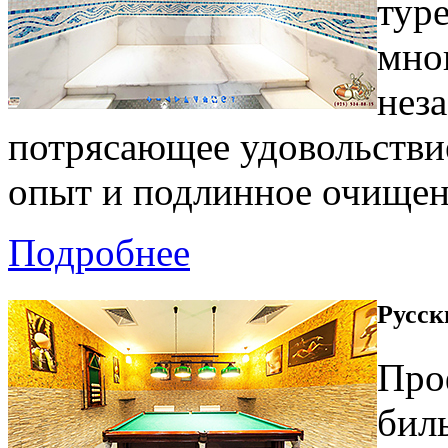
тур
мно
нез
потрясающее удовольстви
опыт и подлинное очищен
Подробнее
Русск
Про
бил