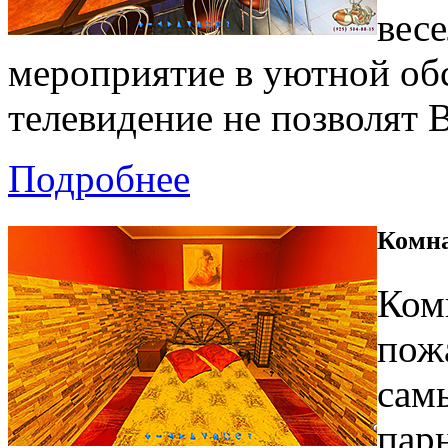
вес
мероприятие в уютной обс
телевидение не позволят 
Подробнее
Комна
Комн
пож
сам
парн