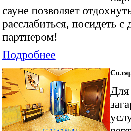
сауне позволяет отдохнуть
расслабиться, посидеть с 
партнером!
Подробнее
Соля
Для 
зага
усл
верт